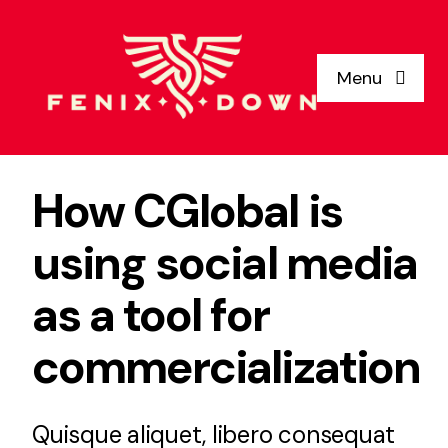
Skip
to
Menu
content
Home
How CGlobal is
Why Us
using social media
Clients
as a tool for
Services
commercialization
About Us
Quisque aliquet, libero consequat